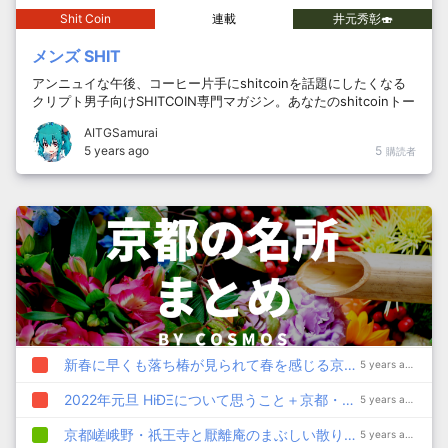
Shit Coin
連載
井元秀彰🍣
メンズ SHIT
アンニュイな午後、コーヒー片手にshitcoinを話題にしたくなる
クリプト男子向けSHITCOIN専門マガジン。あなたのshitcoinトー
クが啓蒙活動となり誰かのスキャム投資を未然に防ぎ、エンタメ
AITGSamurai
としてのクリプト文化の目利きも鍛えるという、とっても高尚な
5 years ago
5
購読者
コンセプトを持つメディア。 全員参加型なので共同編集者になっ
てくれるShitcoinソムリエを随時募集中。
新春に早くも落ち椿が見られて春を感じる京都・城南宮
5 years ago
2022年元旦 HiÐΞについて思うこと＋京都・北野天満宮のお正月写真
5 years ago
京都嵯峨野・祇王寺と厭離庵のまぶしい散り紅葉で秋が終わる
5 years ago