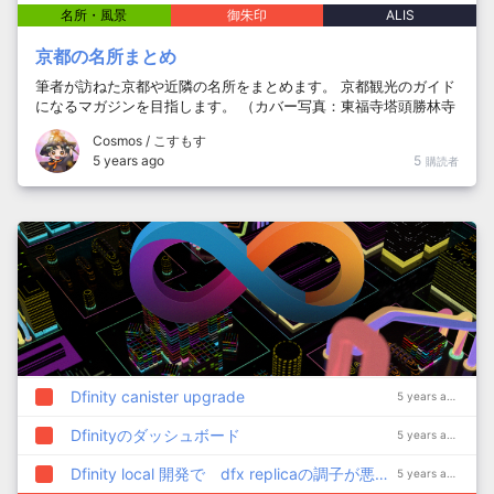
名所・風景
御朱印
ALIS
京都の名所まとめ
筆者が訪ねた京都や近隣の名所をまとめます。 京都観光のガイド
になるマガジンを目指します。 （カバー写真：東福寺塔頭勝林寺
の花手水）
Cosmos / こすもす
5 years ago
5
購読者
Dfinity canister upgrade
5 years ago
Dfinityのダッシュボード
5 years ago
Dfinity local 開発で dfx replicaの調子が悪いときに対処
5 years ago