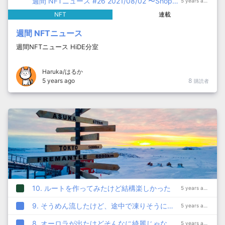
週間 NFTニュース #26 2021/08/02 〜Shopify/エルミタージュ美術館/草間彌生さん/ストーナー・キャッツ/コカコーラ〜
5 years ago
NFT
連載
週間 NFTニュース
週間NFTニュース HiDE分室
Haruka/はるか
5 years ago
8
購読者
10. ルートを作ってみたけど結構楽しかった
5 years ago
9. そうめん流したけど、途中で凍りそうになった
5 years ago
8. オーロラが出たけどそんなに綺麗じゃなかった
5 years ago