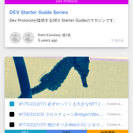
Dev Protocol
DEV Starter Guide Series
Dev Protocolが提供するDEV Starter Guideのマガジンです。
Kent Kuroiwa
, 他1名
5 years ago
5
購読者
#175(22/2/17) 必ずやってくる大きなNFTトレンド、音楽系NFTについて
4 years ago
#174(22/2/3) クロスチェーンBridgeのWormholeがハッキング被害、370億円が流出
5 years ago
#173(22/1/31) 検討すべきWeb3.0ビジネスモデル6選
5 years ago
NFT
DAO
仮想通貨