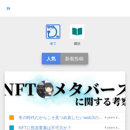
全て
購読
人気
新着投稿
冬の時代だからこそ見つめ直したいweb3の本質
4 years ago
NFTに投資要素は不可欠か？
4 years ago