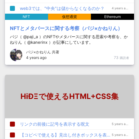
web3では、"中央"は儲からなくなるのか？
4 years ago
NFT
仮想通貨
Ethereum
NFTとメタバースに関する考察（パジ×かねりん）
パジ（ @paji_a ）のNFTやメタバースに関する思索や考察を、か
ねりん（ @kanerinx ）が記事にしています。
パジ×かねりん 共著
4 years ago
73
購読者
HiÐΞで使えるHTML+CSS集
リンクの前後に記号を表示する呪文
5 years ago
【コピペで使える】見出し付きボックスを表示する呪文
5 years ago