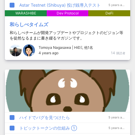
Astar Testnet (Shibuya) 投げ銭導入テスト
5 years ago
WARASHIBE
Dev Protocol
DeFi
和らしべタイムズ
和らしべチームが開発アップデートやプロジェクトのビジョン等
を徒然なるままに書き綴るマガジンです。
Tomoya Nagasawa | HiÐΞ
, 他1名
4 years ago
14
購読者
ハイドでバグを見つけたら
5 years ago
トピックトークンの仕組み ①
5 years ago