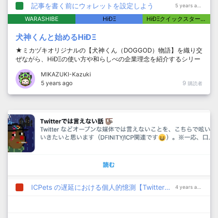
記事を書く前にウォレットを設定しよう
5 years ago
WARASHIBE
HiÐΞ
HiÐΞクイックスタート
犬神くんと始めるHiÐΞ
★ミカヅキオリジナルの【犬神くん（DOGGOD）物語】を織り交
ぜながら、HiÐΞの使い方や和らしべの企業理念を紹介するシリー
ズです。 ★自分の書きたいものから書いているため、今のところ
MIKAZUKI-Kazuki
内容的に順序良く並んでいません。 2021.9.26更新
5 years ago
9
購読者
ICPets の遅延における個人的憶測【Twitterでは言えない話 🦥】
4 years ago