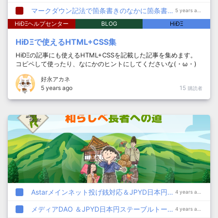
マークダウン記法で箇条書きのなかに箇条書きを作る書き方
5 years ago
HiÐΞヘルプセンター
BLOG
HiÐΞ
HiÐΞで使えるHTML+CSS集
HiÐΞの記事にも使えるHTML+CSSを記載した記事を集めます。
コピペして使ったり、なにかのヒントにしてくださいな(・ω・)
ノ
好永アカネ
5 years ago
15
購読者
Astarメインネット投げ銭対応＆JPYD日本円ステーブルコイン発行
4 years ago
メディアDAO ＆JPYD日本円ステーブルトークン on Astar Network
4 years ago