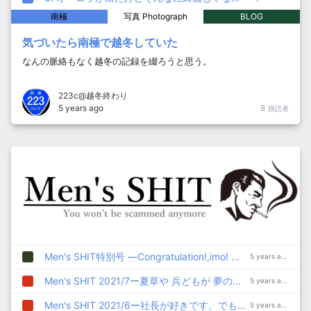
南極
写真 Photograph
BLOG
気づいたら南極で越冬していた
なんの脈絡もなく越冬の記録を綴ろうと思う。
223c@越冬終わり
5 years ago
8
購読者
Men's SHIT特別号 —Congratulation!,imo! 投げ銭100万JPYC達成
5 years ago
Men's SHIT 2021/7ー夏草や 兵どもが 夢の跡（松尾芭蕉DeFi名人）
5 years ago
Men's SHIT 2021/6ー社長が好きです。でも、総書記の方がもっと好きです♥
5 years ago