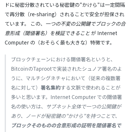
ドに秘密分散されている秘密鍵の"かけら"は一定間隔
で再分散（re-sharing）されることで安全が担保され
ています。 この、
一つの不変の公開鍵でブロックの合
意形成（閾値署名）を検証できること
が Internet
Computer の（おそらく最も大きな）特徴です。
ブロックチェーンにおける閾値署名というと、
BitcoinのTaprootで実装されたシュノア署名のよ
うに、マルチシグネチャにおいて（従来の複数署
名に対して）
署名集約
する文脈で使われることが
多いと思います。Internet Computer での閾値署
名の使い方は、
サブネット全体で一つの公開鍵が
あり、ノードが秘密鍵の”かけら”を持つことで、
ブロックそのものの合意形成の証明を閾値署名で