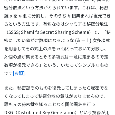
密分散法という方法がとられています。これは、秘密
s
n
k
鍵
を
個に分割し、そのうち
個集まれば復元でき
s
n
k
るという方法です。有名なのはシャミアの秘密分散法
（SSSS; Shamir’s Secret Sharing Scheme）で、「秘
(k-1)
密にしたい値が定数項になるような
次多項式
(
−
1
)
k
n
を用意してその式上の点を
個とっておいて分散し、
n
k
個の点が集まるとその多項式は一意に定まるので定
k
数項が復元できる」という、いたってシンプルなもの
です
[参照]
。
また、秘密鍵そのものを復元してしまったら秘密でな
くなってしまって秘密分散の意味がありませんので、
誰も元の秘密鍵を知ることなく閾値署名を行う
DKG（Distributed Key Generation）という技術が用