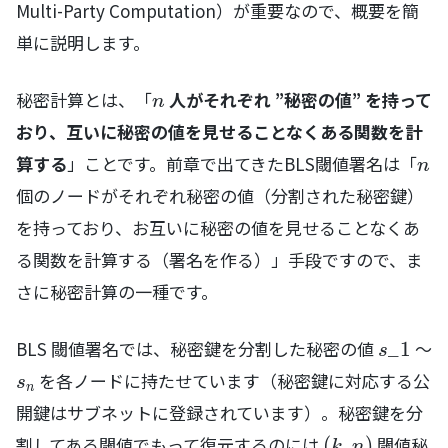
Multi-Party Computation）が重要なので、概要を簡
単に説明します。
n
秘密計算とは、「
人がそれぞれ ”秘密の値” を持って
n
おり、互いに秘密の値を見せることなくある関数を計
n
算する
」ことです。前章で出てきたBLS閾値署名は「
n
個のノードがそれぞれ秘密の値（分割された秘密鍵）
を持っており、お互いに秘密の値を見せることなくあ
る関数を計算する（署名を作る）」手段ですので、ま
さに秘密計算の一種です。
s\_1
BLS 閾値署名では、秘密鍵を分割した秘密の値
〜
_
1
s
s_n
を各ノードに持たせています（秘密鍵に対応する公
s
n
開鍵はサブネットに登録されています）。秘密鍵を分
(k, n)
割してある閾値でもって復元するのには
閾値秘
(
,
)
k
n