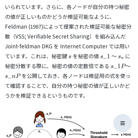
いられています。さらに、各ノードが自分の持つ秘密
の値が正しいものかどうか検証可能なように、
Feldman (1987)によって提案された検証可能な秘密分
散（VSS; Verifiable Secret Sharing）を組み込んだ
Joint-feldman DKG を Internet Computer では用い
s
s\_1
s_n
ています。これは、秘密鍵
を秘密の値
〜
に
_
1
s
s
s
n
s\_{1}P
秘密分散する際に、秘密の値の定数倍である
〜
_
1
s
P
s\_{n}P
を公開しておき、各ノードは検証用の式を使っ
_
s
n
P
て確認することで、自分の持つ秘密の値が正しいかど
うかを検証できるというものです。